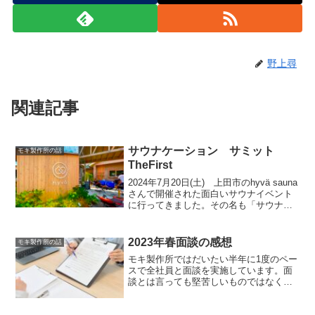
野上尋
関連記事
サウナケーション サミット
モキ製作所の話
TheFirst
2024年7月20日(土) 上田市のhyvä sauna
さんで開催された面白いサウナイベント
に行ってきました。その名も「サウナケ
ーション サミット TheFirst」！たまには
本格的なサウナ体験ができればと軽い気
持ちで参加したのですが、とて...
2023年春面談の感想
モキ製作所の話
モキ製作所ではだいたい半年に1度のペー
スで全社員と面談を実施しています。面
談とは言っても堅苦しいものではなく日
常の会話の延長線のようなトーンで進み
ます。短い期間で大人数と話すのは大変