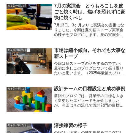
ではありますが、楽しい話や面白いアイ
デアなどをたくさん聞け...
7月の実演会 とうもろこしを皮
モキ製作所の話
ごと焼く時は、焦げを恐れずに豪
快に焼くべし
7月13日。3ヶ月ぶりに実演会の当番にな
りました。今回は夏の薪ストーブ実演会
の様子をブログにします。夏の実演会は
料理が悩みどころ 出した答えは「とう
もろこし」と「アイスコーヒー」薪スト
ーブ実演会では毎回なにかしらの振る舞
市場は縮小傾向。それでも大事な
モキ製作所の話
い（料理）に挑戦して...
薪ストーブ
今回は薪ストーブの話をするのですが、
最初に少しこのブログについて振り返り
たいと思います。（2025年最後のブログ
になると思うので）ブログを始めて2年が
経ちました。始めた当初と比べると、更
新頻度は下がりました。最近は月に1回は
設計チームの目標設定と成功事例
モキ製作所の話
更新することを意...
前回のブログでは、営業部の目標を大き
く変更したエピソードを紹介しました
が、今回はその流れで設計部門の目標に
ついて振り返ってみたいと思います。意
外と営業部門は売上目標があるけれど、
その他の部門は目標が曖昧なことって多
いのではないでしょうか。モ...
溶接練習の様子
モキ製作所の話
今回は「溶接」の練習風景をブログにし